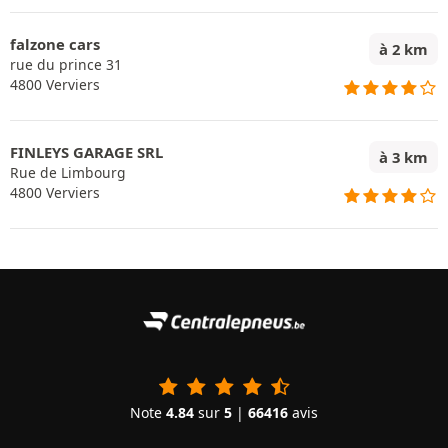
falzone cars
à 2 km
rue du prince 31
4800 Verviers
FINLEYS GARAGE SRL
à 3 km
Rue de Limbourg
4800 Verviers
Note
4.84
sur
5
|
66416
avis