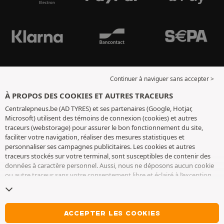
Continuer à naviguer sans accepter >
À PROPOS DES COOKIES ET AUTRES TRACEURS
Centralepneus.be (AD TYRES) et ses partenaires (Google, Hotjar,
Microsoft) utilisent des témoins de connexion (cookies) et autres
traceurs (webstorage) pour assurer le bon fonctionnement du site,
faciliter votre navigation, réaliser des mesures statistiques et
personnaliser ses campagnes publicitaires. Les cookies et autres
traceurs stockés sur votre terminal, sont susceptibles de contenir des
données à caractère personnel. Aussi, nous ne déposons aucun cookie
ou autre traceur sans votre consentement libre et éclairé à l’exception
de ceux indispensables pour le fonctionnement du site. Nous
conservons votre choix pendant 6 mois. Vous pouvez retirer votre
consentement à tout moment en vous rendant sur la
page cookies et
autres traceurs
. Vous pouvez choisir de continuer à naviguer sans
ACCEPTER LES COOKIES
accepter le dépôt de cookies ou autres traceurs. Le refus ne fait pas