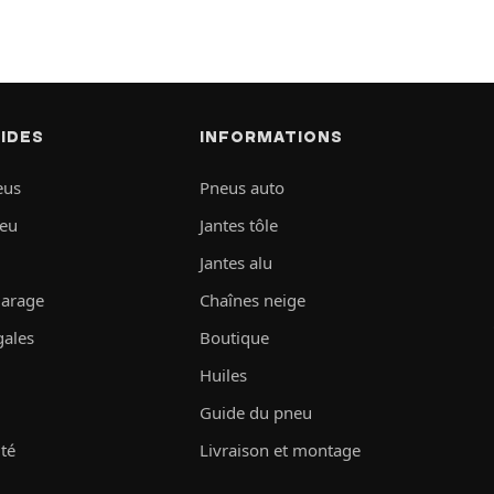
PIDES
INFORMATIONS
eus
Pneus auto
neu
Jantes tôle
Jantes alu
garage
Chaînes neige
gales
Boutique
Huiles
Guide du pneu
ité
Livraison et montage