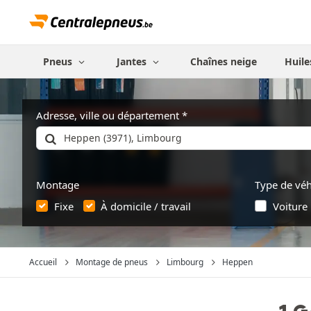
Pneus
Jantes
Chaînes neige
Huile
Adresse, ville ou département
Montage
Type de véh
Fixe
À domicile / travail
Voiture
Accueil
Montage de pneus
Limbourg
Heppen
1 