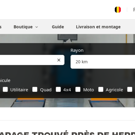
s
Boutique
Guide
Livraison et montage
Rayon
×
icule
Utilitaire
Quad
4x4
Moto
Agricole
GARAGE TROUVÉ PRÈS DE HEP