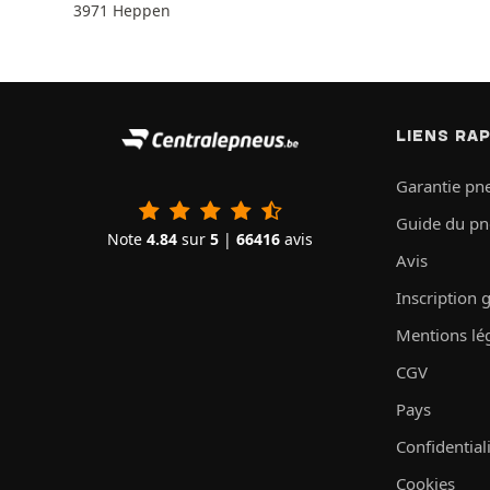
3971 Heppen
LIENS RA
Garantie pn
Guide du p
Note
4.84
sur
5
|
66416
avis
Avis
Inscription 
Mentions lé
CGV
Pays
Confidential
Cookies