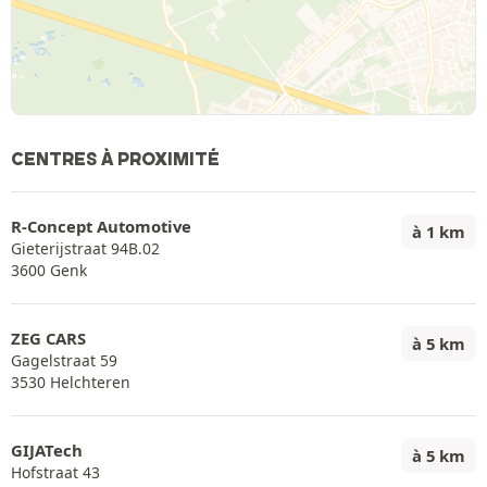
CENTRES À PROXIMITÉ
R-Concept Automotive
à 1 km
Gieterijstraat 94B.02
3600 Genk
ZEG CARS
à 5 km
Gagelstraat 59
3530 Helchteren
GIJATech
à 5 km
Hofstraat 43