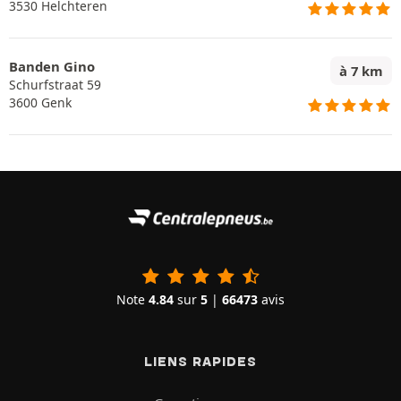
3530 Helchteren
Banden Gino
à 7 km
Schurfstraat 59
3600 Genk
Note
4.84
sur
5
|
66473
avis
LIENS RAPIDES