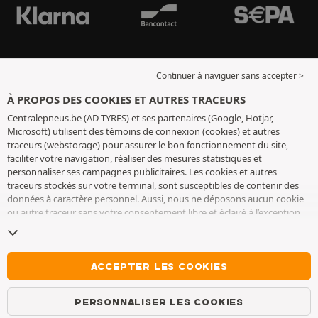
Continuer à naviguer sans accepter >
À PROPOS DES COOKIES ET AUTRES TRACEURS
Centralepneus.be (AD TYRES) et ses partenaires (Google, Hotjar,
Microsoft) utilisent des témoins de connexion (cookies) et autres
traceurs (webstorage) pour assurer le bon fonctionnement du site,
faciliter votre navigation, réaliser des mesures statistiques et
personnaliser ses campagnes publicitaires. Les cookies et autres
traceurs stockés sur votre terminal, sont susceptibles de contenir des
données à caractère personnel. Aussi, nous ne déposons aucun cookie
ou autre traceur sans votre consentement libre et éclairé à l’exception
de ceux indispensables pour le fonctionnement du site. Nous
conservons votre choix pendant 6 mois. Vous pouvez retirer votre
consentement à tout moment en vous rendant sur la
page cookies et
autres traceurs
. Vous pouvez choisir de continuer à naviguer sans
ACCEPTER LES COOKIES
accepter le dépôt de cookies ou autres traceurs. Le refus ne fait pas
obstacle à l’accès aux services AD TYRES. Pour plus d’informations, nous
PERSONNALISER LES COOKIES
vous invitons à consulter
la page cookies et autres traceurs
.