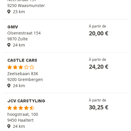
9250 Waasmunster
23 km
À partir de
GMV
20,00
€
Olsenestraat 154
9870 Zulte
24 km
À partir de
CASTLE CARS
24,20
€
Zeelsebaan 83K
9200 Grembergen
24 km
À partir de
JCV CARSTYLING
30,25
€
hoogstraat, 100
9450 Haaltert
24 km