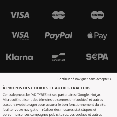
Continuer à naviguer sans accepter >
À PROPOS DES COOKIES ET AUTRES TRACEURS
Centralepneus.be (AD TYRES) et ses partenaires (Google, Hotjar,
Microsoft) utilisent des témoins de connexion (cookies) et autres
traceurs (webstorage) pour assurer le bon fonctionnement du site,
faciliter votre navigation, réaliser des mesures statistiques et
personnaliser ses campagnes publicitaires. Les cookies et autres